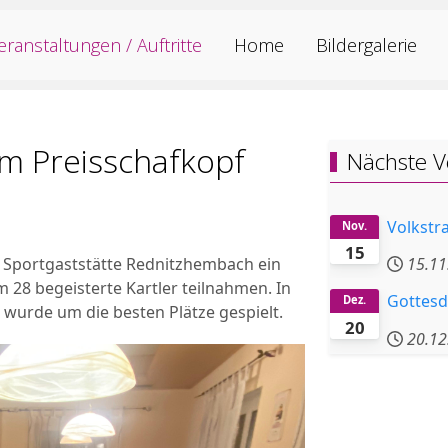
eranstaltungen / Auftritte
Home
Bildergalerie
im Preisschafkopf
Nächste V
Volkstr
Nov.
15
 Sportgaststätte Rednitzhembach ein
15.11
 28 begeisterte Kartler teilnahmen. In
Gottesd
Dez.
 wurde um die besten Plätze gespielt.
20
20.12