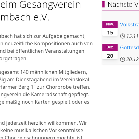
beim Gesangverein
Nächste V
embach e.V.
Volkstr
Nov.
15
bach hat sich zur Aufgabe gemacht,
15.11
en neuzeitliche Kompositionen auch von
Gottesd
Dez.
d bei öffentlichen Veranstaltungen,
20
vorgetragen.
20.12
nsgesamt 140 männlichen Mitgliedern,
ßig am Dienstagabend im Vereinslokal
Harmer Berg 1" zur Chorprobe treffen.
ngverein die Kameradschaft gepflegt.
gelmäßig noch Karten gespielt oder es
nd jederzeit herzlich willkommen. Wir
d keine musikalischen Vorkenntnisse
em Chor reinschnuppern möchte, ist